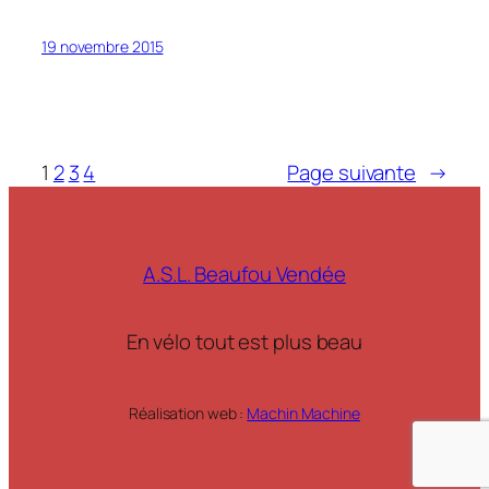
19 novembre 2015
1
2
3
4
Page suivante
→
A.S.L. Beaufou Vendée
En vélo tout est plus beau
Réalisation web :
Machin Machine