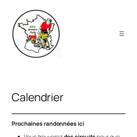
Aller
au
contenu
Calendrier
Prochaines randonnées ici
Vous trouverez
des circuits
pour que