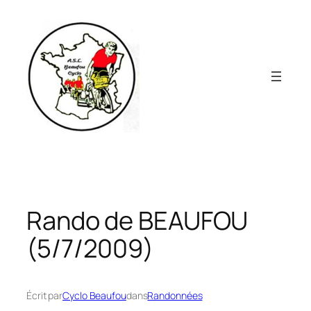
Aller
au
contenu
Rando de BEAUFOU
(5/7/2009)
Écrit par
Cyclo Beaufou
dans
Randonnées