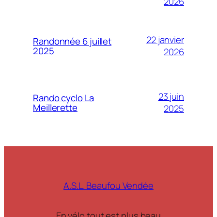
2026
22 janvier
Randonnée 6 juillet
2025
2026
23 juin
Rando cyclo La
Meillerette
2025
A.S.L. Beaufou Vendée
En vélo tout est plus beau