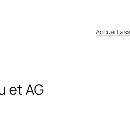
Accueil
L’as
u et AG