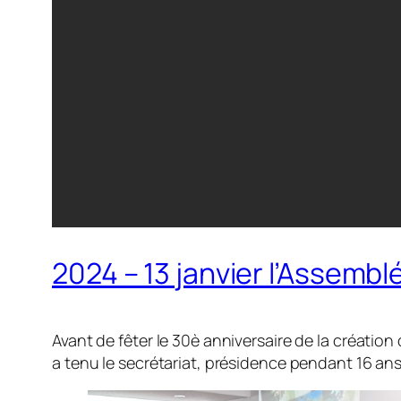
2024 – 13 janvier l’Assemb
Avant de fêter le 30è anniversaire de la création 
a tenu le secrétariat, présidence pendant 16 ans